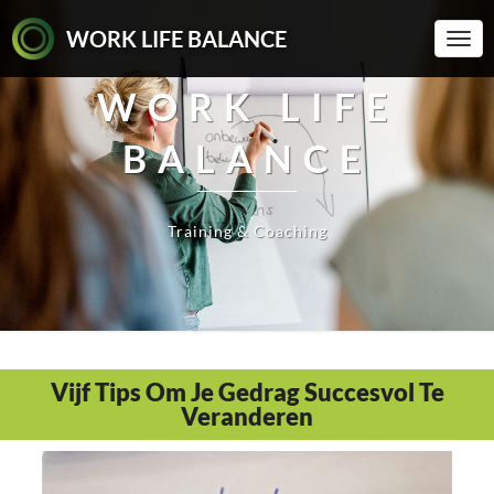
WORK LIFE BALANCE
Togg
Navi
WORK LIFE
BALANCE
Training & Coaching
Vijf Tips Om Je Gedrag Succesvol Te
Veranderen