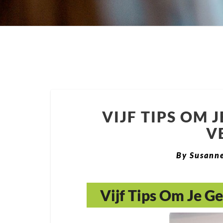
VIJF TIPS OM 
V
By
Susanne
Vijf Tips Om Je G